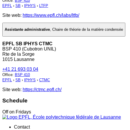
Office
:
BSP 410
EPFL
›
SB
›
IPHYS
›
LTFP
Site web:
https://www.epfl.ch/labs/ltfp/
Assistante administrative
,
Chaire de théorie de la matière condensée
EPFL SB IPHYS CTMC
BSP 410 (Cubotron UNIL)
Rte de la Sorge
1015 Lausanne
+41 21 693 03 04
Office
:
BSP 410
EPFL
›
SB
›
IPHYS
›
CTMC
Site web:
https://ctmc.epfl.ch/
Schedule
Off on Fridays
Contact