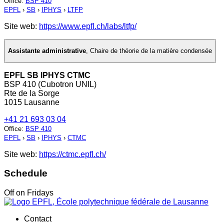
Office
:
BSP 410
EPFL
›
SB
›
IPHYS
›
LTFP
Site web:
https://www.epfl.ch/labs/ltfp/
Assistante administrative
,
Chaire de théorie de la matière condensée
EPFL SB IPHYS CTMC
BSP 410 (Cubotron UNIL)
Rte de la Sorge
1015 Lausanne
+41 21 693 03 04
Office
:
BSP 410
EPFL
›
SB
›
IPHYS
›
CTMC
Site web:
https://ctmc.epfl.ch/
Schedule
Off on Fridays
Contact