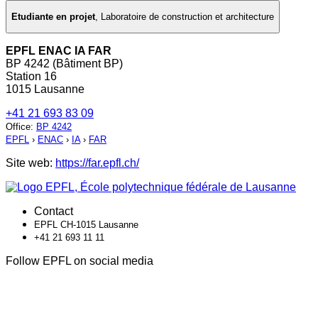
Etudiante en projet
,
Laboratoire de construction et architecture
EPFL ENAC IA FAR
BP 4242 (Bâtiment BP)
Station 16
1015 Lausanne
+41 21 693 83 09
Office
:
BP 4242
EPFL
›
ENAC
›
IA
›
FAR
Site web:
https://far.epfl.ch/
Contact
EPFL CH-1015 Lausanne
+41 21 693 11 11
Follow EPFL on social media