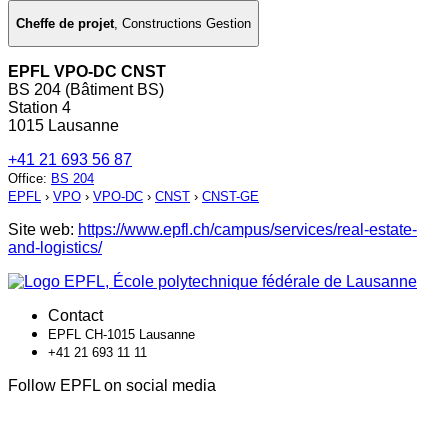
Cheffe de projet
,
Constructions Gestion
EPFL VPO-DC CNST
BS 204 (Bâtiment BS)
Station 4
1015 Lausanne
+41 21 693 56 87
Office
:
BS 204
EPFL
›
VPO
›
VPO-DC
›
CNST
›
CNST-GE
Site web:
https://www.epfl.ch/campus/services/real-estate-
and-logistics/
Contact
EPFL CH-1015 Lausanne
+41 21 693 11 11
Follow EPFL on social media