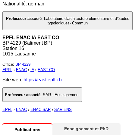
Nationalité: german
Professeur associé
,
Laboratoire d'architecture élémentaire et d'études
typologiques- Commun
EPFL ENAC IA EAST-CO
BP 4229 (Bâtiment BP)
Station 16
1015 Lausanne
Office
:
BP 4229
EPFL
›
ENAC
›
IA
›
EAST-CO
Site web:
https://east.epfl.ch
Professeur associé
,
SAR - Enseignement
EPFL
›
ENAC
›
ENAC-SAR
›
SAR-ENS
Enseignement et PhD
Publications