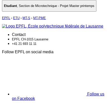
Etudiant
,
Section de Microtechnique - Projet Master printemps
EPFL
›
ETU
›
MT-S
›
MT-PME
Contact
EPFL CH-1015 Lausanne
+41 21 693 11 11
Follow EPFL on social media
Follow us
on Facebook