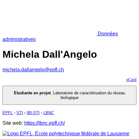
Données
administratives
Michela Dall'Angelo
michela.dallangelo@epfl.ch
vCard
Etudiante en projet
,
Laboratoire de caractérisation du réseau
biologique
EPFL
›
STI
›
IBI-STI
›
LBNC
Site web:
https://lbnc.epfl.ch/