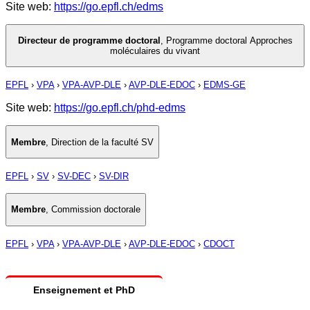
Site web:
https://go.epfl.ch/edms
Directeur de programme doctoral
,
Programme doctoral Approches
moléculaires du vivant
EPFL
›
VPA
›
VPA-AVP-DLE
›
AVP-DLE-EDOC
›
EDMS-GE
Site web:
https://go.epfl.ch/phd-edms
Membre
,
Direction de la faculté SV
EPFL
›
SV
›
SV-DEC
›
SV-DIR
Membre
,
Commission doctorale
EPFL
›
VPA
›
VPA-AVP-DLE
›
AVP-DLE-EDOC
›
CDOCT
Enseignement et PhD