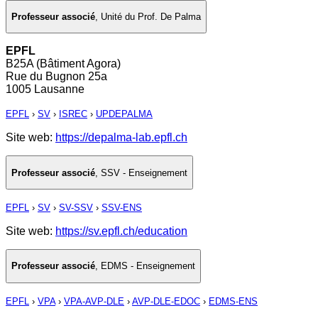
Professeur associé
,
Unité du Prof. De Palma
EPFL
B25A (Bâtiment Agora)
Rue du Bugnon 25a
1005 Lausanne
EPFL
›
SV
›
ISREC
›
UPDEPALMA
Site web:
https://depalma-lab.epfl.ch
Professeur associé
,
SSV - Enseignement
EPFL
›
SV
›
SV-SSV
›
SSV-ENS
Site web:
https://sv.epfl.ch/education
Professeur associé
,
EDMS - Enseignement
EPFL
›
VPA
›
VPA-AVP-DLE
›
AVP-DLE-EDOC
›
EDMS-ENS