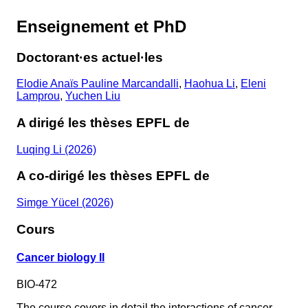
Enseignement et PhD
Doctorant·es actuel·les
Elodie Anaïs Pauline Marcandalli
,
Haohua Li
,
Eleni
Lamprou
,
Yuchen Liu
A dirigé les thèses EPFL de
Luqing Li (2026)
A co-dirigé les thèses EPFL de
Simge Yücel (2026)
Cours
Cancer biology II
BIO-472
The course covers in detail the interactions of cancer