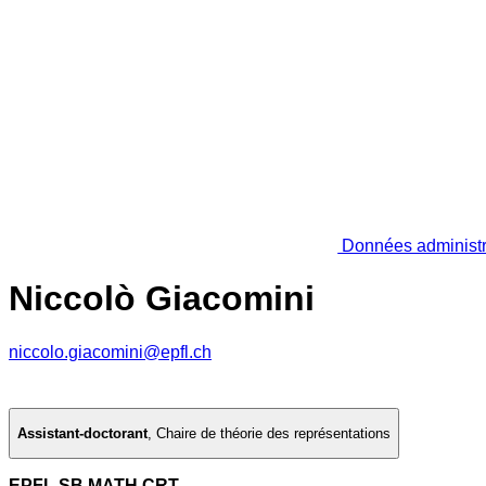
Données administr
Niccolò Giacomini
niccolo.giacomini@epfl.ch
Assistant-doctorant
,
Chaire de théorie des représentations
EPFL SB MATH CRT