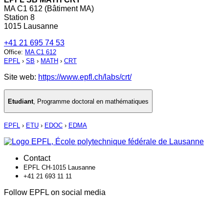
MA C1 612 (Bâtiment MA)
Station 8
1015 Lausanne
+41 21 695 74 53
Office
:
MA C1 612
EPFL
›
SB
›
MATH
›
CRT
Site web:
https://www.epfl.ch/labs/crt/
Etudiant
,
Programme doctoral en mathématiques
EPFL
›
ETU
›
EDOC
›
EDMA
Contact
EPFL CH-1015 Lausanne
+41 21 693 11 11
Follow EPFL on social media