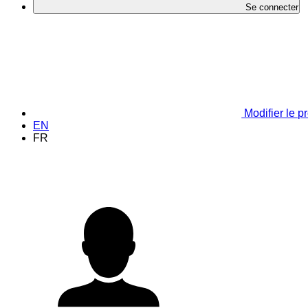
Se connecter
Modifier le pr
EN
FR