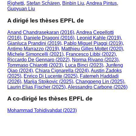
Righetti
,
Stefan Schären
,
Binbin Liu
,
Andrea Pintus
,
Guoyuan Liu
A dirigé les thèses EPFL de
Anand Chandrasekaran (2016)
,
Andrea Cepellotti
(2016)
,
Daniele Dragoni (2016)
,
Leonid Kahle (2019)
,
Gianluca Prandini (2019)
,
Pablo Miguel Piaggi (2019)
,
Antimo Marrazzo (2019)
,
Matthieu Gilles Mottet (2020)
,
Michele Simoncelli (2021)
,
Francesco Libbi (2022)
,
Riccardo De Gennaro (2022)
,
Norma Rivano (2023)
,
Tommaso Chiarotti (2023)
,
Luca Binci (2023)
,
Junfeng
Qiao (2024)
,
Chiara Cignarella (2024)
,
Austin Zadoks
(2025)
,
Enrico Di Lucente (2025)
,
Fatemeh Haddadi
(2026)
,
Marija Stojkovic (2025)
,
Changpeng Lin (2025)
,
Laurin Elias Fischer (2025)
,
Alessandro Carbone (2026)
A co-dirigé les thèses EPFL de
Mohammad Tohidivahdat (2023)