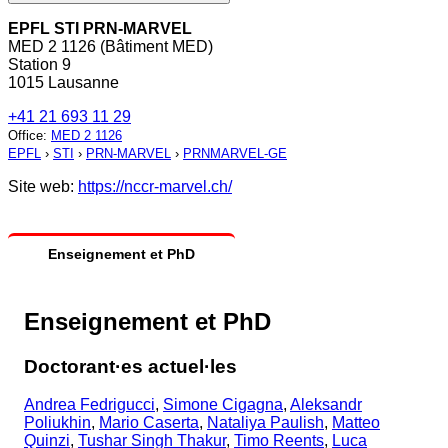
EPFL STI PRN-MARVEL
MED 2 1126 (Bâtiment MED)
Station 9
1015 Lausanne
+41 21 693 11 29
Office
:
MED 2 1126
EPFL
›
STI
›
PRN-MARVEL
›
PRNMARVEL-GE
Site web:
https://nccr-marvel.ch/
Enseignement et PhD
Enseignement et PhD
Doctorant·es actuel·les
Andrea Fedrigucci
,
Simone Cigagna
,
Aleksandr
Poliukhin
,
Mario Caserta
,
Nataliya Paulish
,
Matteo
Quinzi
,
Tushar Singh Thakur
,
Timo Reents
,
Luca