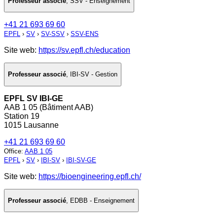
Professeur associé
,
SSV - Enseignement
+41 21 693 69 60
EPFL
›
SV
›
SV-SSV
›
SSV-ENS
Site web:
https://sv.epfl.ch/education
Professeur associé
,
IBI-SV - Gestion
EPFL SV IBI-GE
AAB 1 05 (Bâtiment AAB)
Station 19
1015 Lausanne
+41 21 693 69 60
Office
:
AAB 1 05
EPFL
›
SV
›
IBI-SV
›
IBI-SV-GE
Site web:
https://bioengineering.epfl.ch/
Professeur associé
,
EDBB - Enseignement