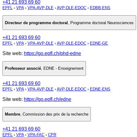
+41 21 693 69 60
EPFL
›
VPA
›
VPA-AVP-DLE
›
AVP-DLE-EDOC
›
EDBB-ENS
Directeur de programme doctoral
,
Programme doctoral Neurosciences
+41 21 693 69 60
EPFL
›
VPA
›
VPA-AVP-DLE
›
AVP-DLE-EDOC
›
EDNE-GE
Site web:
https://go.epfl.ch/phd-edne
Professeur associé
,
EDNE - Enseignement
+41 21 693 69 60
EPFL
›
VPA
›
VPA-AVP-DLE
›
AVP-DLE-EDOC
›
EDNE-ENS
Site web:
https://go.epfl.ch/edne
Membre
,
Commission des prix de la recherche
+41 21 693 69 60
EPFL
›
VPA
›
VPA-FAC
›
CPR