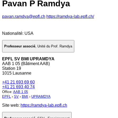
Pavan P Ramdya
pavan.ramdya@epfl.ch
https://ramdya-lab.epfl.ch/
Nationalité: USA
Professeur associé
,
Unité du Prof. Ramdya
EPFL SV BMI UPRAMDYA
AAB 1 05 (Bâtiment AAB)
Station 19
1015 Lausanne
+41 21 693 69 60
+41 21 693 40 74
Office
:
AAB 1 05
EPFL
›
SV
›
BMI
›
UPRAMDYA
Site web:
https://ramdya-lab.epfl.ch