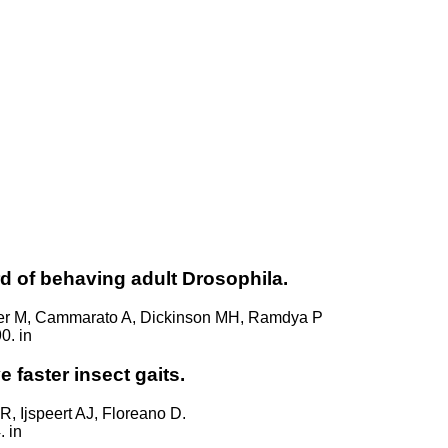
rd of behaving adult Drosophila.
er M, Cammarato A, Dickinson MH, Ramdya P
0. in
e faster insect gaits.
, Ijspeert AJ, Floreano D.
 in