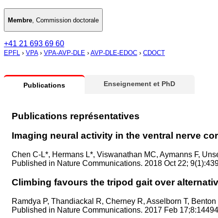
Membre
,
Commission doctorale
+41 21 693 69 60
EPFL
›
VPA
›
VPA-AVP-DLE
›
AVP-DLE-EDOC
›
CDOCT
Enseignement et PhD
Publications
Publications représentatives
Imaging neural activity in the ventral nerve co
Chen C-L*, Hermans L*, Viswanathan MC, Aymanns F, Uns
Published in
Nature Communications. 2018 Oct 22; 9(1):439
Climbing favours the tripod gait over alternativ
Ramdya P, Thandiackal R, Cherney R, Asselborn T, Benton R
Published in
Nature Communications. 2017 Feb 17;8:14494.