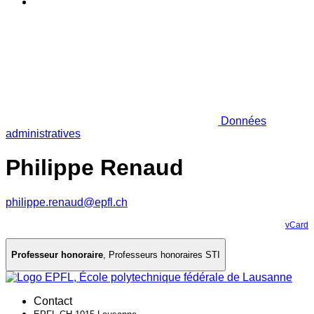
Données
administratives
Philippe Renaud
philippe.renaud@epfl.ch
vCard
Professeur honoraire
,
Professeurs honoraires STI
Contact