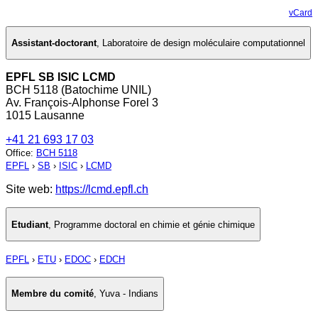
vCard
Assistant-doctorant
,
Laboratoire de design moléculaire computationnel
EPFL SB ISIC LCMD
BCH 5118 (Batochime UNIL)
Av. François-Alphonse Forel 3
1015 Lausanne
+41 21 693 17 03
Office
:
BCH 5118
EPFL
›
SB
›
ISIC
›
LCMD
Site web:
https://lcmd.epfl.ch
Etudiant
,
Programme doctoral en chimie et génie chimique
EPFL
›
ETU
›
EDOC
›
EDCH
Membre du comité
,
Yuva - Indians