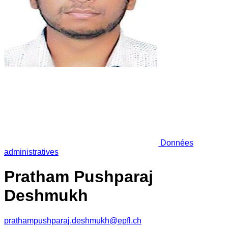
Données
administratives
Pratham Pushparaj
Deshmukh
prathampushparaj.deshmukh@epfl.ch