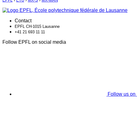
EPFL
›
ETU
›
MX-S
›
MX-MAN
Contact
EPFL CH-1015 Lausanne
+41 21 693 11 11
Follow EPFL on social media
Follow us on