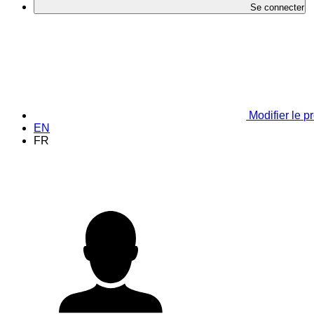
Se connecter
Modifier le pr
EN
FR