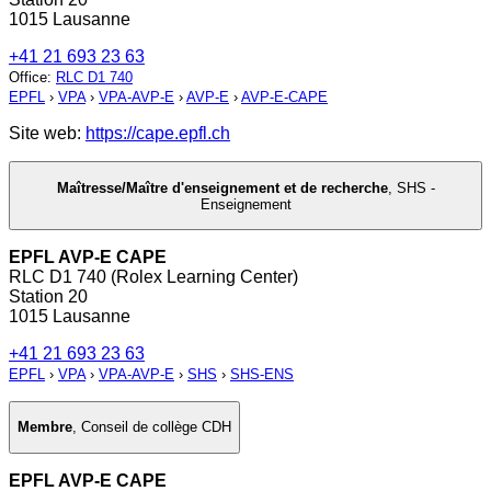
1015 Lausanne
+41 21 693 23 63
Office
:
RLC D1 740
EPFL
›
VPA
›
VPA-AVP-E
›
AVP-E
›
AVP-E-CAPE
Site web:
https://cape.epfl.ch
Maîtresse/Maître d'enseignement et de recherche
,
SHS -
Enseignement
EPFL AVP-E CAPE
RLC D1 740 (Rolex Learning Center)
Station 20
1015 Lausanne
+41 21 693 23 63
EPFL
›
VPA
›
VPA-AVP-E
›
SHS
›
SHS-ENS
Membre
,
Conseil de collège CDH
EPFL AVP-E CAPE