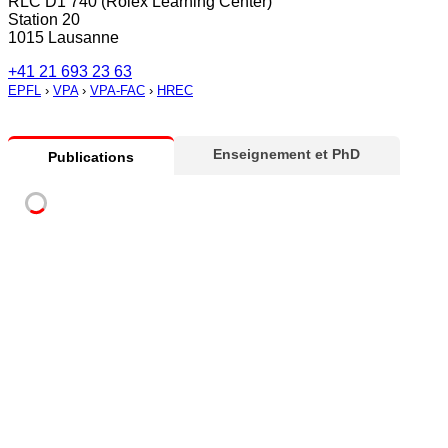
RLC D1 740 (Rolex Learning Center)
Station 20
1015 Lausanne
+41 21 693 23 63
EPFL
›
VPA
›
VPA-FAC
›
HREC
Enseignement et PhD
Publications