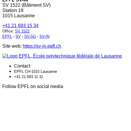
SV 1522 (Bâtiment SV)
Station 19
1015 Lausanne
+41 21 693 15 34
Office
:
SV 1522
EPFL
›
SV
›
SV-SG
›
SV-IN
Site web:
https://sv-in.epfl.ch
Contact
EPFL CH-1015 Lausanne
+41 21 693 11 11
Follow EPFL on social media