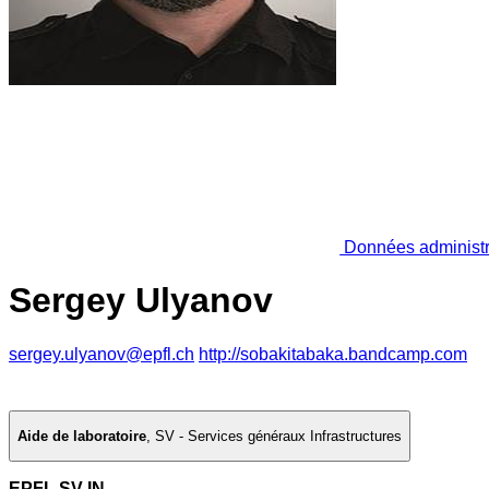
Données administr
Sergey Ulyanov
sergey.ulyanov@epfl.ch
http://sobakitabaka.bandcamp.com
Aide de laboratoire
,
SV - Services généraux Infrastructures
EPFL SV-IN