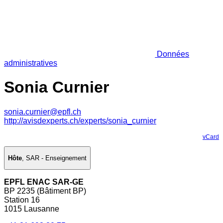
Données
administratives
Sonia Curnier
sonia.curnier@epfl.ch
http://avisdexperts.ch/experts/sonia_curnier
vCard
Hôte
,
SAR - Enseignement
EPFL ENAC SAR-GE
BP 2235 (Bâtiment BP)
Station 16
1015 Lausanne