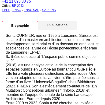
+41 21 693 80 75
Office
:
BP 2242
EPFL
›
ENAC
›
ENAC-SAR
›
SAR-ENS
Publications
Biographie
Sonia CURNIER, née en 1985 à Lausanne, Suisse, est
titulaire d'un master en architecture, d'un mineur en
développement territorial et d'un doctorat en architecture
et sciences de la ville de l'école polytechnique fédérale
de Lausanne (EPFL).
Sa thèse de doctorat "L'espace public comme objet per
se ?"
(2018), est une analyse critique de la conception des
espaces publics en Europe au tournant du XXIe siècle.
Elle lui a valu plusieurs distinctions académiques. Une
version adaptée de ce travail vient d'être publiée sous la
forme d'un livre " Universel/Singulier" chez Birkhäuser
(2023, FR/EN). Sonia est également co-auteure de "En
Mutation : Conceptions urbaines " (Infolio, 2016) et
membre de l'équipe éditoriale de la série Landscape
Architecture Europe depuis 2020.
Entre 2019 et 2022, Sonia a été chercheuse invitée au