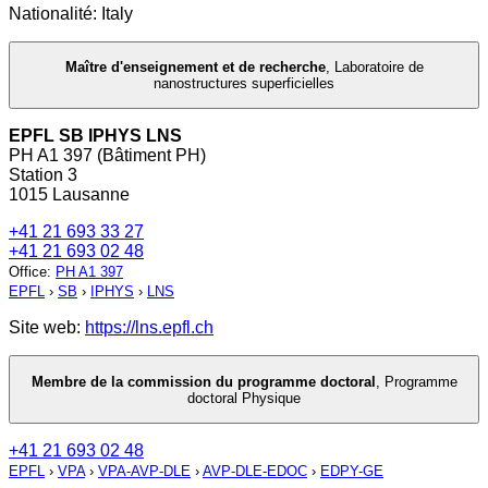
Nationalité: Italy
Maître d'enseignement et de recherche
,
Laboratoire de
nanostructures superficielles
EPFL SB IPHYS LNS
PH A1 397 (Bâtiment PH)
Station 3
1015 Lausanne
+41 21 693 33 27
+41 21 693 02 48
Office
:
PH A1 397
EPFL
›
SB
›
IPHYS
›
LNS
Site web:
https://lns.epfl.ch
Membre de la commission du programme doctoral
,
Programme
doctoral Physique
+41 21 693 02 48
EPFL
›
VPA
›
VPA-AVP-DLE
›
AVP-DLE-EDOC
›
EDPY-GE