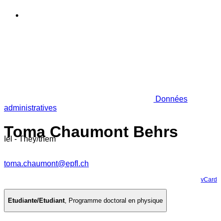
Données
administratives
Toma Chaumont Behrs
Iel - They/them
toma.chaumont@epfl.ch
vCard
Etudiante/Etudiant
,
Programme doctoral en physique