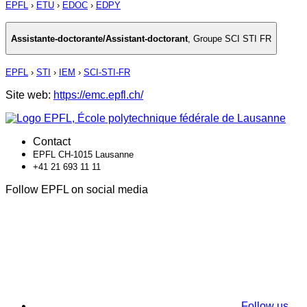
EPFL
›
ETU
›
EDOC
›
EDPY
Assistante-doctorante/Assistant-doctorant
,
Groupe SCI STI FR
EPFL
›
STI
›
IEM
›
SCI-STI-FR
Site web:
https://emc.epfl.ch/
Contact
EPFL CH-1015 Lausanne
+41 21 693 11 11
Follow EPFL on social media
Follow us