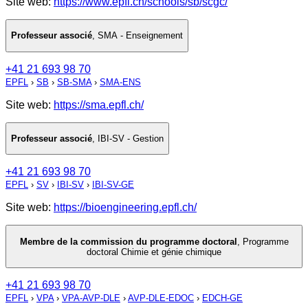
Site web:
https://www.epfl.ch/schools/sb/scgc/
Professeur associé
,
SMA - Enseignement
+41 21 693 98 70
EPFL
›
SB
›
SB-SMA
›
SMA-ENS
Site web:
https://sma.epfl.ch/
Professeur associé
,
IBI-SV - Gestion
+41 21 693 98 70
EPFL
›
SV
›
IBI-SV
›
IBI-SV-GE
Site web:
https://bioengineering.epfl.ch/
Membre de la commission du programme doctoral
,
Programme
doctoral Chimie et génie chimique
+41 21 693 98 70
EPFL
›
VPA
›
VPA-AVP-DLE
›
AVP-DLE-EDOC
›
EDCH-GE