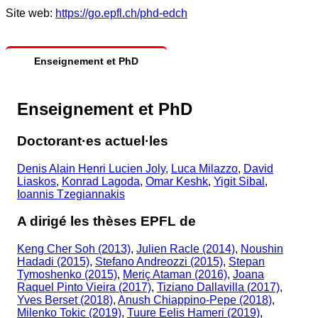
Site web:
https://go.epfl.ch/phd-edch
Enseignement et PhD
Enseignement et PhD
Doctorant·es actuel·les
Denis Alain Henri Lucien Joly
,
Luca Milazzo
,
David
Liaskos
,
Konrad Lagoda
,
Omar Keshk
,
Yigit Sibal
,
Ioannis Tzegiannakis
A dirigé les thèses EPFL de
Keng Cher Soh (2013)
,
Julien Racle (2014)
,
Noushin
Hadadi (2015)
,
Stefano Andreozzi (2015)
,
Stepan
Tymoshenko (2015)
,
Meriç Ataman (2016)
,
Joana
Raquel Pinto Vieira (2017)
,
Tiziano Dallavilla (2017)
,
Yves Berset (2018)
,
Anush Chiappino-Pepe (2018)
,
Milenko Tokic (2019)
,
Tuure Eelis Hameri (2019)
,