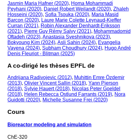
Jasmin Maria Hafner (2020)
,
Homa Mohammadi
Peyhani (2020)
,
Daniel Robert Weilandt (2020)
,
Zhaleh
Hosseini (2020)
,
Sofia Tsouka (2020)
,
Maria Masid
Barcon (2020)
,
Laure Marie Colette Leynaud-Kieffer
Curran (2021)
,
Robin Alexander Denhardt-Eriksson
(2021)
,
Pierre Guy Rémy Salvy (2021)
,
Mohammadomid
Oftadeh (2023)
,
Anastasia Sveshnikova (2023)
,
Bokyoung Kim (2024)
,
Asli Sahin (2024)
,
Evangelia
Vayena (2024)
,
Subham Choudhury (2024)
,
Hugo André
Denis Fleuriot - Blitman (2025)
A co-dirigé les thèses EPFL de
Andrijana Radivojevic (2012)
,
Muhittin Emre Özdemir
(2013)
,
Olivier Vincent Sallin (2018)
,
Yann Pierson
(2018)
,
Sylvie Hauert (2018)
,
Nicolas Peter Goeldel
(2018)
,
Helen Rebecca Ostlund Farrants (2019)
,
Nora
Guidotti (2020)
,
Michelle Susanne Frei (2020)
Cours
Bioreactor modeling and simulation
ChE-320