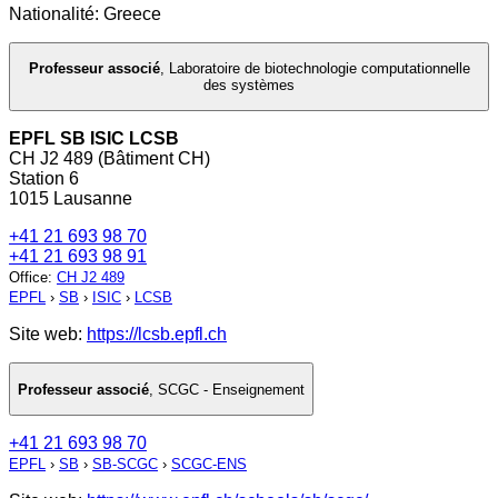
Nationalité: Greece
Professeur associé
,
Laboratoire de biotechnologie computationnelle
des systèmes
EPFL SB ISIC LCSB
CH J2 489 (Bâtiment CH)
Station 6
1015 Lausanne
+41 21 693 98 70
+41 21 693 98 91
Office
:
CH J2 489
EPFL
›
SB
›
ISIC
›
LCSB
Site web:
https://lcsb.epfl.ch
Professeur associé
,
SCGC - Enseignement
+41 21 693 98 70
EPFL
›
SB
›
SB-SCGC
›
SCGC-ENS