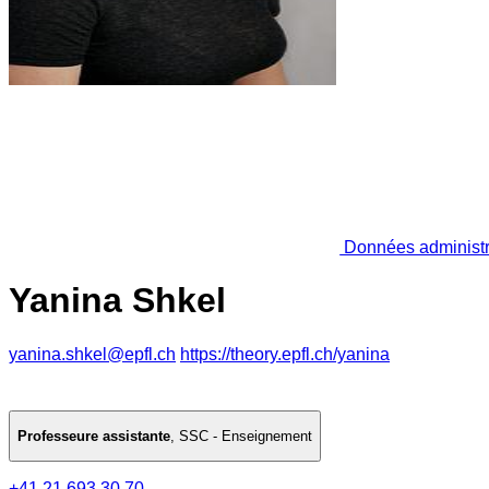
Données administr
Yanina Shkel
yanina.shkel@epfl.ch
https://theory.epfl.ch/yanina
Professeure assistante
,
SSC - Enseignement
+41 21 693 30 70