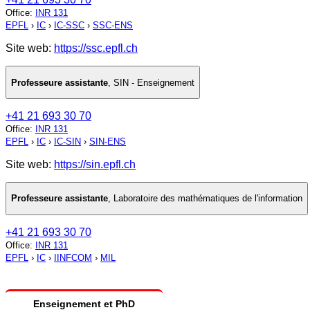
Office
:
INR 131
EPFL
›
IC
›
IC-SSC
›
SSC-ENS
Site web:
https://ssc.epfl.ch
Professeure assistante
,
SIN - Enseignement
+41 21 693 30 70
Office
:
INR 131
EPFL
›
IC
›
IC-SIN
›
SIN-ENS
Site web:
https://sin.epfl.ch
Professeure assistante
,
Laboratoire des mathématiques de l'information
+41 21 693 30 70
Office
:
INR 131
EPFL
›
IC
›
IINFCOM
›
MIL
Enseignement et PhD