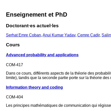
Enseignement et PhD
Doctorant·es actuel·les
Serhat Emre Coban
,
Anuj Kumar Yadav
,
Cemre Çadir
,
Salim
Cours
Advanced probability and applications
COM-417
Dans ce cours, différents aspects de la théorie des probabi
limite), tandis que la seconde partie porte sur la théorie des
Information theory and coding
COM-404
Les principes mathématiques de communication qui régissent