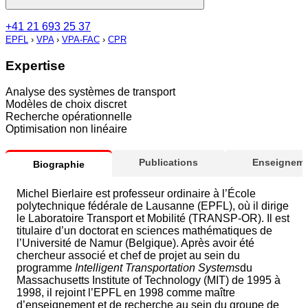
+41 21 693 25 37
EPFL
›
VPA
›
VPA-FAC
›
CPR
Expertise
Analyse des systèmes de transport
Modèles de choix discret
Recherche opérationnelle
Optimisation non linéaire
Publications
Enseigneme
Biographie
Michel Bierlaire est professeur ordinaire à l’École
polytechnique fédérale de Lausanne (EPFL), où il dirige
le Laboratoire Transport et Mobilité (TRANSP-OR). Il est
titulaire d’un doctorat en sciences mathématiques de
l’Université de Namur (Belgique). Après avoir été
chercheur associé et chef de projet au sein du
programme
Intelligent Transportation Systems
du
Massachusetts Institute of Technology (MIT) de 1995 à
1998, il rejoint l’EPFL en 1998 comme maître
d’enseignement et de recherche au sein du groupe de