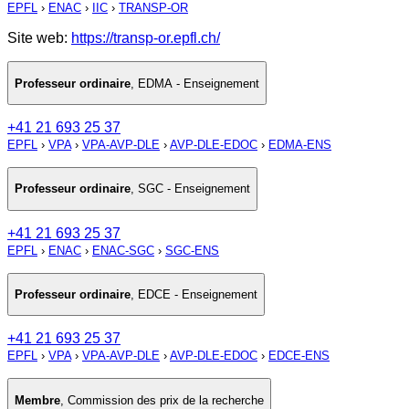
EPFL
›
ENAC
›
IIC
›
TRANSP-OR
Site web:
https://transp-or.epfl.ch/
Professeur ordinaire
,
EDMA - Enseignement
+41 21 693 25 37
EPFL
›
VPA
›
VPA-AVP-DLE
›
AVP-DLE-EDOC
›
EDMA-ENS
Professeur ordinaire
,
SGC - Enseignement
+41 21 693 25 37
EPFL
›
ENAC
›
ENAC-SGC
›
SGC-ENS
Professeur ordinaire
,
EDCE - Enseignement
+41 21 693 25 37
EPFL
›
VPA
›
VPA-AVP-DLE
›
AVP-DLE-EDOC
›
EDCE-ENS
Membre
,
Commission des prix de la recherche