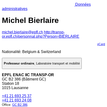
Données
administratives
Michel Bierlaire
michel.bierlaire@epfl.ch
http://transp-
or.epfl.ch/personnal.php?Person=BIERLAIRE
vCard
Nationalité: Belgium & Switzerland
Professeur ordinaire
,
Laboratoire transport et mobilité
EPFL ENAC IIC TRANSP-OR
GC B2 386 (Bâtiment GC)
Station 18
1015 Lausanne
+41 21 693 25 37
+41 21 693 24 08
Office
:
GC B2 386