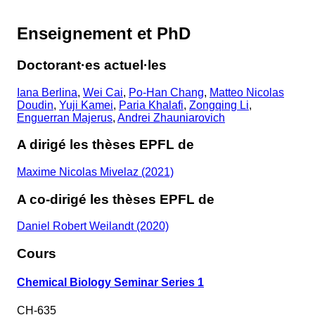
Enseignement et PhD
Doctorant·es actuel·les
Iana Berlina
,
Wei Cai
,
Po-Han Chang
,
Matteo Nicolas
Doudin
,
Yuji Kamei
,
Paria Khalafi
,
Zongqing Li
,
Enguerran Majerus
,
Andrei Zhauniarovich
A dirigé les thèses EPFL de
Maxime Nicolas Mivelaz (2021)
A co-dirigé les thèses EPFL de
Daniel Robert Weilandt (2020)
Cours
Chemical Biology Seminar Series 1
CH-635