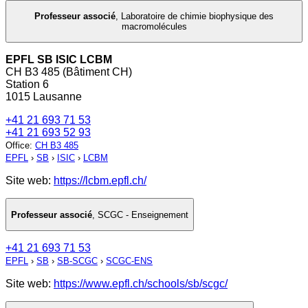
Professeur associé
,
Laboratoire de chimie biophysique des
macromolécules
EPFL SB ISIC LCBM
CH B3 485 (Bâtiment CH)
Station 6
1015 Lausanne
+41 21 693 71 53
+41 21 693 52 93
Office
:
CH B3 485
EPFL
›
SB
›
ISIC
›
LCBM
Site web:
https://lcbm.epfl.ch/
Professeur associé
,
SCGC - Enseignement
+41 21 693 71 53
EPFL
›
SB
›
SB-SCGC
›
SCGC-ENS
Site web:
https://www.epfl.ch/schools/sb/scgc/