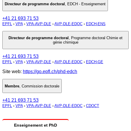
Directeur de programme doctoral
,
EDCH - Enseignement
+41 21 693 71 53
EPFL
›
VPA
›
VPA-AVP-DLE
›
AVP-DLE-EDOC
›
EDCH-ENS
Directeur de programme doctoral
,
Programme doctoral Chimie et
génie chimique
+41 21 693 71 53
EPFL
›
VPA
›
VPA-AVP-DLE
›
AVP-DLE-EDOC
›
EDCH-GE
Site web:
https://go.epfl.ch/phd-edch
Membre
,
Commission doctorale
+41 21 693 71 53
EPFL
›
VPA
›
VPA-AVP-DLE
›
AVP-DLE-EDOC
›
CDOCT
Enseignement et PhD