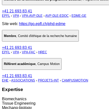
+41 21 693 83 41
EPFL
›
VPA
›
VPA-AVP-DLE
›
AVP-DLE-EDOC
›
EDME-GE
Site web:
https://go.epfl.ch/phd-edme
Membre
,
Comité d'éthique de la recherche humaine
+41 21 693 83 41
EPFL
›
VPA
›
VPA-FAC
›
HREC
Référent académique
,
Campus Motion
+41 21 693 83 41
EHE
›
ASSOCIATIONS
›
PROJETS-INT
›
CAMPUSMOTION
Expertise
Biomechanics
Tissue Engineering
Mechano-biology