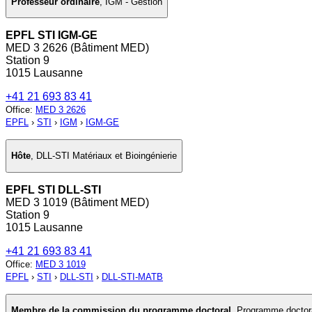
Professeur ordinaire
,
IGM - Gestion
EPFL STI IGM-GE
MED 3 2626 (Bâtiment MED)
Station 9
1015 Lausanne
+41 21 693 83 41
Office
:
MED 3 2626
EPFL
›
STI
›
IGM
›
IGM-GE
Hôte
,
DLL-STI Matériaux et Bioingénierie
EPFL STI DLL-STI
MED 3 1019 (Bâtiment MED)
Station 9
1015 Lausanne
+41 21 693 83 41
Office
:
MED 3 1019
EPFL
›
STI
›
DLL-STI
›
DLL-STI-MATB
Membre de la commission du programme doctoral
,
Programme doctor