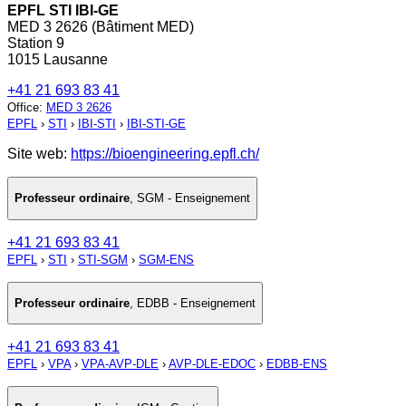
EPFL STI IBI-GE
MED 3 2626 (Bâtiment MED)
Station 9
1015 Lausanne
+41 21 693 83 41
Office
:
MED 3 2626
EPFL
›
STI
›
IBI-STI
›
IBI-STI-GE
Site web:
https://bioengineering.epfl.ch/
Professeur ordinaire
,
SGM - Enseignement
+41 21 693 83 41
EPFL
›
STI
›
STI-SGM
›
SGM-ENS
Professeur ordinaire
,
EDBB - Enseignement
+41 21 693 83 41
EPFL
›
VPA
›
VPA-AVP-DLE
›
AVP-DLE-EDOC
›
EDBB-ENS