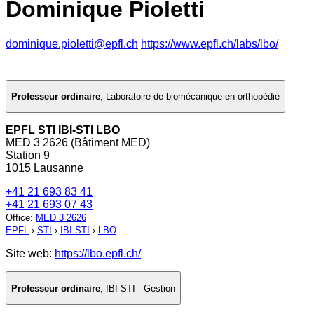
Dominique Pioletti
dominique.pioletti@epfl.ch
https://www.epfl.ch/labs/lbo/
Professeur ordinaire
,
Laboratoire de biomécanique en orthopédie
EPFL STI IBI-STI LBO
MED 3 2626 (Bâtiment MED)
Station 9
1015 Lausanne
+41 21 693 83 41
+41 21 693 07 43
Office
:
MED 3 2626
EPFL
›
STI
›
IBI-STI
›
LBO
Site web:
https://lbo.epfl.ch/
Professeur ordinaire
,
IBI-STI - Gestion