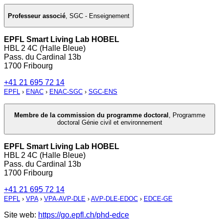
Professeur associé
,
SGC - Enseignement
EPFL Smart Living Lab HOBEL
HBL 2 4C (Halle Bleue)
Pass. du Cardinal 13b
1700 Fribourg
+41 21 695 72 14
EPFL
›
ENAC
›
ENAC-SGC
›
SGC-ENS
Membre de la commission du programme doctoral
,
Programme
doctoral Génie civil et environnement
EPFL Smart Living Lab HOBEL
HBL 2 4C (Halle Bleue)
Pass. du Cardinal 13b
1700 Fribourg
+41 21 695 72 14
EPFL
›
VPA
›
VPA-AVP-DLE
›
AVP-DLE-EDOC
›
EDCE-GE
Site web:
https://go.epfl.ch/phd-edce