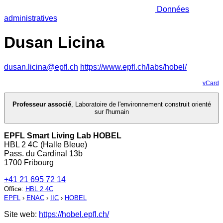
Données
administratives
Dusan Licina
dusan.licina@epfl.ch
https://www.epfl.ch/labs/hobel/
vCard
Professeur associé
,
Laboratoire de l'environnement construit orienté
sur l'humain
EPFL Smart Living Lab HOBEL
HBL 2 4C (Halle Bleue)
Pass. du Cardinal 13b
1700 Fribourg
+41 21 695 72 14
Office
:
HBL 2 4C
EPFL
›
ENAC
›
IIC
›
HOBEL
Site web:
https://hobel.epfl.ch/