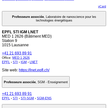
vCard
Professeure associée
,
Laboratoire de nanoscience pour les
technologies énergétiques
EPFL STI IGM LNET
MED 1 2626 (Bâtiment MED)
Station 9
1015 Lausanne
+41 21 693 89 91
Office
:
MED 1 2626
EPFL
›
STI
›
IGM
›
LNET
Site web:
https://lnet.epfl.ch/
Professeure associée
,
SGM - Enseignement
+41 21 693 89 91
EPFL
›
STI
›
STI-SGM
›
SGM-ENS