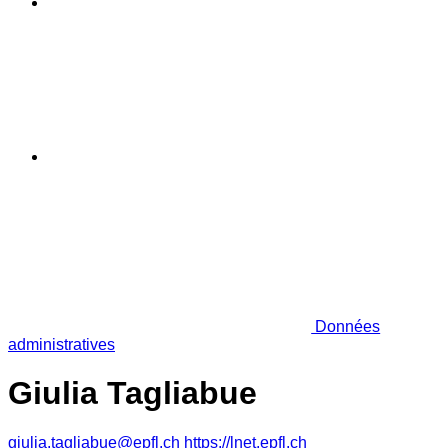
Données
administratives
Giulia Tagliabue
giulia.tagliabue@epfl.ch
https://lnet.epfl.ch