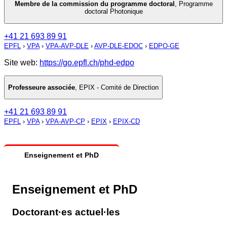
Membre de la commission du programme doctoral
,
Programme
doctoral Photonique
+41 21 693 89 91
EPFL
›
VPA
›
VPA-AVP-DLE
›
AVP-DLE-EDOC
›
EDPO-GE
Site web:
https://go.epfl.ch/phd-edpo
Professeure associée
,
EPIX - Comité de Direction
+41 21 693 89 91
EPFL
›
VPA
›
VPA-AVP-CP
›
EPIX
›
EPIX-CD
Enseignement et PhD
Enseignement et PhD
Doctorant·es actuel·les