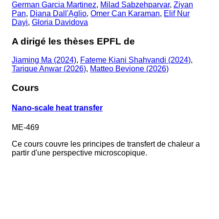
German Garcia Martinez
,
Milad Sabzehparvar
,
Ziyan
Pan
,
Diana Dall'Aglio
,
Omer Can Karaman
,
Elif Nur
Dayi
,
Gloria Davidova
A dirigé les thèses EPFL de
Jiaming Ma (2024)
,
Fateme Kiani Shahvandi (2024)
,
Tarique Anwar (2026)
,
Matteo Bevione (2026)
Cours
Nano-scale heat transfer
ME-469
Ce cours couvre les principes de transfert de chaleur a
partir d'une perspective microscopique.