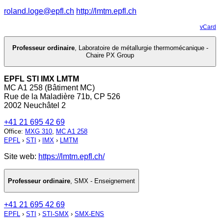
roland.loge@epfl.ch
http://lmtm.epfl.ch
vCard
Professeur ordinaire
,
Laboratoire de métallurgie thermomécanique -
Chaire PX Group
EPFL STI IMX LMTM
MC A1 258 (Bâtiment MC)
Rue de la Maladière 71b, CP 526
2002 Neuchâtel 2
+41 21 695 42 69
Office
:
MXG 310
,
MC A1 258
EPFL
›
STI
›
IMX
›
LMTM
Site web:
https://lmtm.epfl.ch/
Professeur ordinaire
,
SMX - Enseignement
+41 21 695 42 69
EPFL
›
STI
›
STI-SMX
›
SMX-ENS