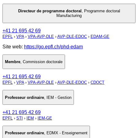
Directeur de programme doctoral
,
Programme doctoral
Manufacturing
+41 21 695 42 69
EPFL
›
VPA
›
VPA-AVP-DLE
›
AVP-DLE-EDOC
›
EDAM-GE
Site web:
https://go.epfl.ch/phd-edam
Membre
,
Commission doctorale
+41 21 695 42 69
EPFL
›
VPA
›
VPA-AVP-DLE
›
AVP-DLE-EDOC
›
CDOCT
Professeur ordinaire
,
IEM - Gestion
+41 21 695 42 69
EPFL
›
STI
›
IEM
›
IEM-GE
Professeur ordinaire
,
EDMX - Enseignement