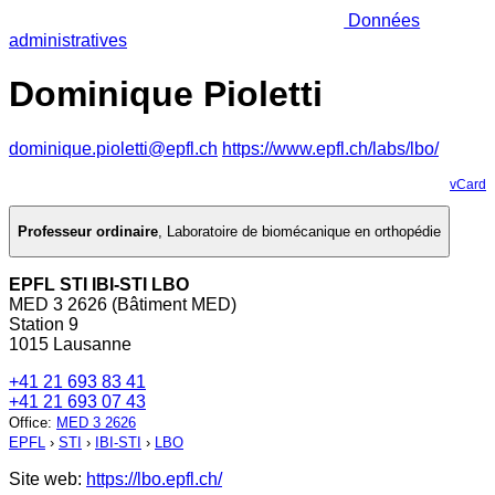
Données
administratives
Dominique Pioletti
dominique.pioletti@epfl.ch
https://www.epfl.ch/labs/lbo/
vCard
Professeur ordinaire
,
Laboratoire de biomécanique en orthopédie
EPFL STI IBI-STI LBO
MED 3 2626 (Bâtiment MED)
Station 9
1015 Lausanne
+41 21 693 83 41
+41 21 693 07 43
Office
:
MED 3 2626
EPFL
›
STI
›
IBI-STI
›
LBO
Site web:
https://lbo.epfl.ch/