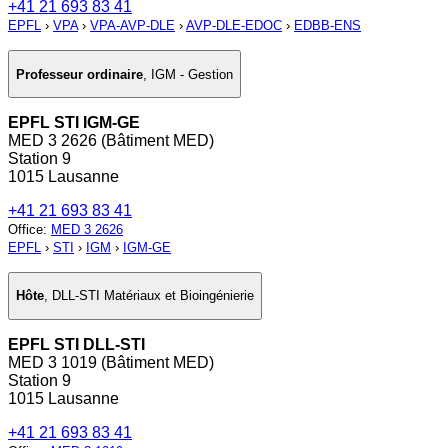
+41 21 693 83 41
EPFL
›
VPA
›
VPA-AVP-DLE
›
AVP-DLE-EDOC
›
EDBB-ENS
Professeur ordinaire
,
IGM - Gestion
EPFL STI IGM-GE
MED 3 2626 (Bâtiment MED)
Station 9
1015 Lausanne
+41 21 693 83 41
Office
:
MED 3 2626
EPFL
›
STI
›
IGM
›
IGM-GE
Hôte
,
DLL-STI Matériaux et Bioingénierie
EPFL STI DLL-STI
MED 3 1019 (Bâtiment MED)
Station 9
1015 Lausanne
+41 21 693 83 41