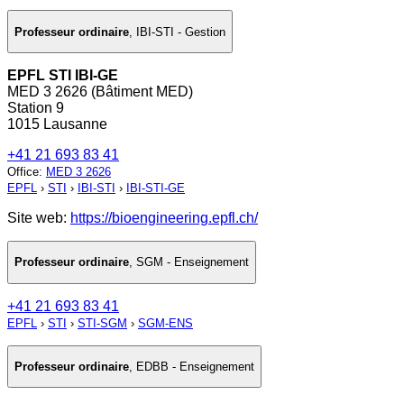
Professeur ordinaire
,
IBI-STI - Gestion
EPFL STI IBI-GE
MED 3 2626 (Bâtiment MED)
Station 9
1015 Lausanne
+41 21 693 83 41
Office
:
MED 3 2626
EPFL
›
STI
›
IBI-STI
›
IBI-STI-GE
Site web:
https://bioengineering.epfl.ch/
Professeur ordinaire
,
SGM - Enseignement
+41 21 693 83 41
EPFL
›
STI
›
STI-SGM
›
SGM-ENS
Professeur ordinaire
,
EDBB - Enseignement