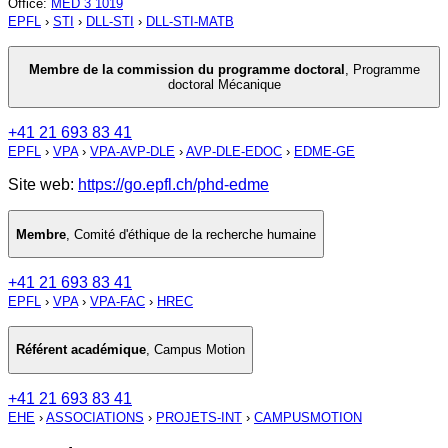
Office
:
MED 3 1019
EPFL
›
STI
›
DLL-STI
›
DLL-STI-MATB
Membre de la commission du programme doctoral
,
Programme
doctoral Mécanique
+41 21 693 83 41
EPFL
›
VPA
›
VPA-AVP-DLE
›
AVP-DLE-EDOC
›
EDME-GE
Site web:
https://go.epfl.ch/phd-edme
Membre
,
Comité d'éthique de la recherche humaine
+41 21 693 83 41
EPFL
›
VPA
›
VPA-FAC
›
HREC
Référent académique
,
Campus Motion
+41 21 693 83 41
EHE
›
ASSOCIATIONS
›
PROJETS-INT
›
CAMPUSMOTION